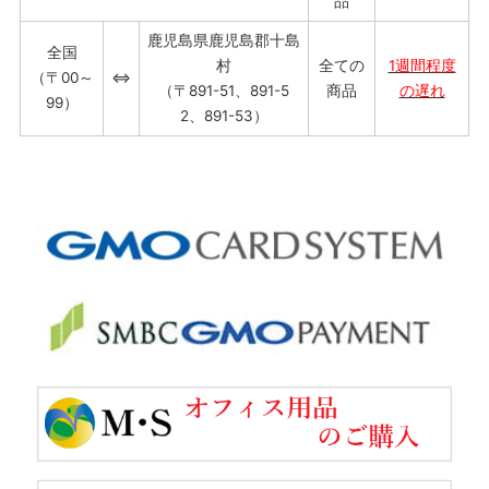
品
鹿児島県鹿児島郡十島
全国
村
全ての
1週間程度
（〒00～
⇔
（〒891-51、891-5
商品
の遅れ
99）
2、891-53）