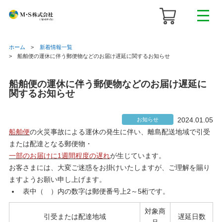
ホーム
新着情報一覧
船舶便の運休に伴う郵便物などのお届け遅延に関するお知らせ
船舶便の運休に伴う郵便物などのお届け遅延に
関するお知らせ
2024.01.05
お知らせ
船舶便
の火災事故による運休の発生に伴い、離島配送地域で引受
または配達となる郵便物・
一部のお届けに
遅れ
が生じています。
1週間程度の
お客さまには、大変ご迷惑をお掛けいたしますが、ご理解を賜り
ますようお願い申し上げます。
表中（ ）内の数字は郵便番号上2～5桁です。
対象商
引受または配達地域
遅延日数