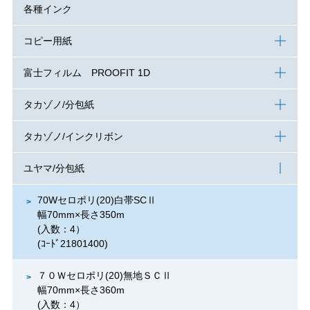
各種インク
コピー用紙
富士フィルム PROOFIT 1D
タカゾノ/分包紙
タカゾノ/インクリボン
ユヤマ/分包紙
70Wセロポリ(20)白帯SCⅡ
幅70mm×長さ350m
(入数：4）
(ｺｰﾄﾞ21801400)
７０Ｗセロポリ(20)無地ＳＣⅡ
幅70mm×長さ360m
(入数：4）