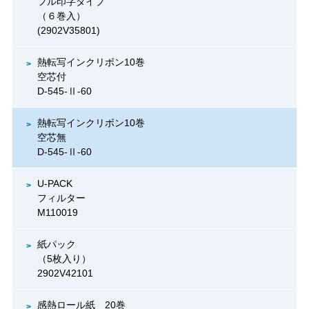
フル印字タイプ
（６巻入）
(2902V35801)
熱転写インクリボン10巻
空芯付
D-545-Ⅱ-60
熱転写インクリボン10巻
空芯無
D-545-Ⅱ-60
U-PACK
フィルター
M110019
紙パック
（5枚入り）
2902V42101
感熱ロール紙 20巻