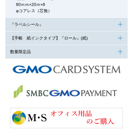
80ｍｍ×20ｍ×8
φコアレス（芯無）
『ラベルシール』
【手帳 紙インクタイプ】『ロール』(紙)
数量限定品