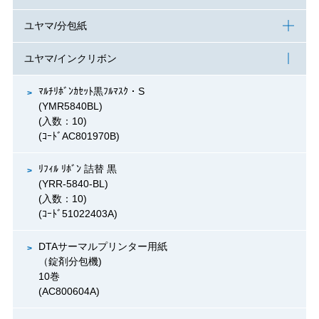
ユヤマ/分包紙
ユヤマ/インクリボン
ﾏﾙﾁﾘﾎﾞﾝｶｾｯﾄ黒ﾌﾙﾏｽｸ・S
(YMR5840BL)
(入数：10)
(ｺｰﾄﾞAC801970B)
ﾘﾌｨﾙ ﾘﾎﾞﾝ 詰替 黒
(YRR-5840-BL)
(入数：10)
(ｺｰﾄﾞ51022403A)
DTAサーマルプリンター用紙
（錠剤分包機)
10巻
(AC800604A)