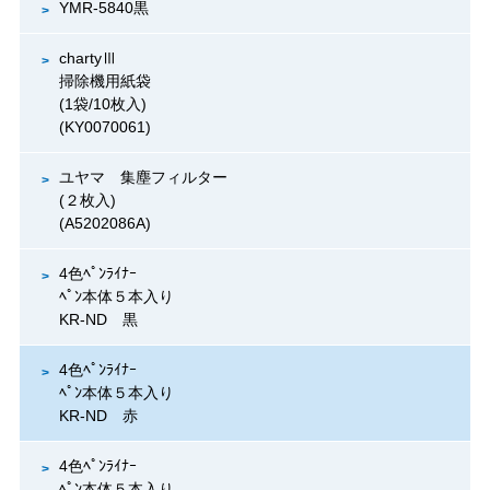
YMR-5840黒
chartyⅢ
掃除機用紙袋
(1袋/10枚入)
(KY0070061)
ユヤマ 集塵フィルター
(２枚入)
(A5202086A)
4色ﾍﾟﾝﾗｲﾅｰ
ﾍﾟﾝ本体５本入り
KR-ND 黒
4色ﾍﾟﾝﾗｲﾅｰ
ﾍﾟﾝ本体５本入り
KR-ND 赤
4色ﾍﾟﾝﾗｲﾅｰ
ﾍﾟﾝ本体５本入り