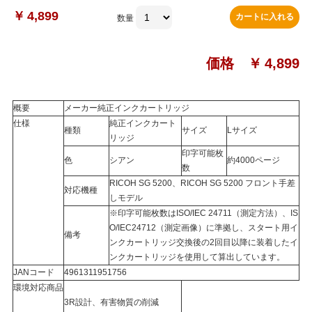
￥
4,899
カートに入れる
数量
価格 ￥
4,899
概要
メーカー純正インクカートリッジ
仕様
純正インクカート
種類
サイズ
Lサイズ
リッジ
印字可能枚
色
シアン
約4000ページ
数
RICOH SG 5200、RICOH SG 5200 フロント手差
対応機種
しモデル
※印字可能枚数はISO/IEC 24711（測定方法）、IS
O/IEC24712（測定画像）に準拠し、スタート用イ
備考
ンクカートリッジ交換後の2回目以降に装着したイ
ンクカートリッジを使用して算出しています。
JANコード
4961311951756
環境対応商品
3R設計、有害物質の削減