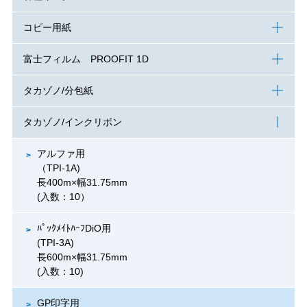
コピー用紙
富士フィルム PROOFIT 1D
タカゾノ/分包紙
タカゾノ/インクリボン
アルファ用
（TPI-1A)
長400m×幅31.75mm
(入数：10）
ﾊﾟｯｸﾒｲﾄﾊｰﾌDiO用
(TPI-3A)
長600m×幅31.75mm
(入数：10)
GP印字用