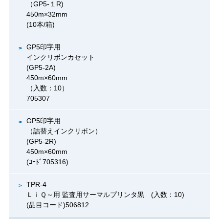
（GP5-１R)
450m×32mm
(10本/箱)
GP5印字用
インクリボンカセット
(GP5-2A)
450m×60mm
（入数：10）
705307
GP5印字用
（詰替えインクリボン）
(GP5-2R)
450m×60mm
(ｺｰﾄﾞ705316)
TPR-4
ＬｉＱ～用 監査用サーマルプリンタ黒 (入数：10)
(品目コード)506812