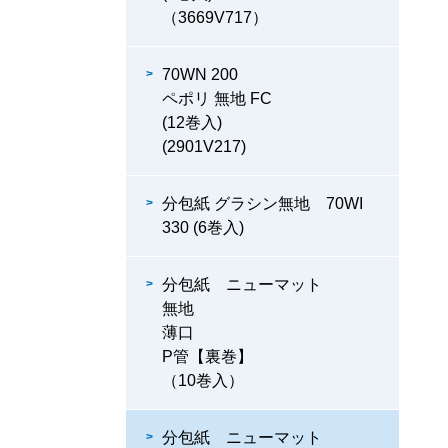
（3669V717）
70WN 200
ペポリ 無地 FC
(12巻入)
(2901V217)
分包紙 グラシン無地 70WI
330 (6巻入)
分包紙 ニューマット
無地
薄口
P管【裏巻】
（10巻入）
分包紙 ニューマット