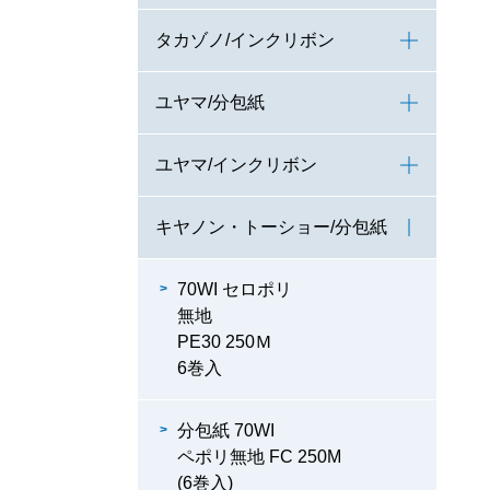
タカゾノ/インクリボン
ユヤマ/分包紙
ユヤマ/インクリボン
キヤノン・トーショー/分包紙
70WI セロポリ
無地
PE30 250Ｍ
6巻入
分包紙 70WI
ペポリ無地 FC 250M
(6巻入)