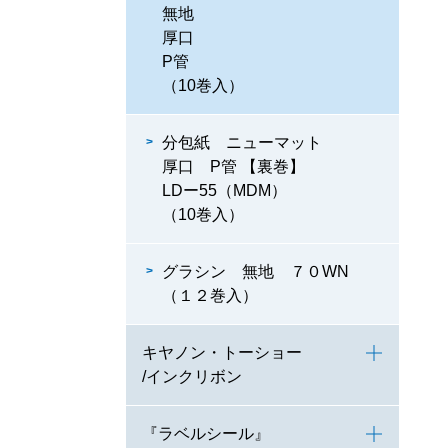
無地
厚口
P管
（10巻入）
分包紙 ニューマット
厚口 P管 【裏巻】
LDー55（MDM）
（10巻入）
グラシン 無地 ７０WN
（１２巻入）
キヤノン・トーショー
/インクリボン
『ラベルシール』