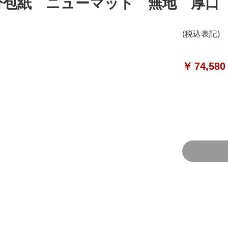
分包紙 ニューマット 無地 厚口 
(税込表記)
￥
74,580