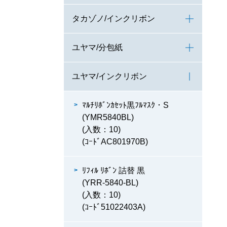
タカゾノ/インクリボン
ユヤマ/分包紙
ユヤマ/インクリボン
ﾏﾙﾁﾘﾎﾞﾝｶｾｯﾄ黒ﾌﾙﾏｽｸ・S
(YMR5840BL)
(入数：10)
(ｺｰﾄﾞAC801970B)
ﾘﾌｨﾙ ﾘﾎﾞﾝ 詰替 黒
(YRR-5840-BL)
(入数：10)
(ｺｰﾄﾞ51022403A)