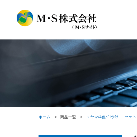
ホーム
商品一覧
ユヤマ/4色ﾍﾟﾝﾗｲﾅｰ セット