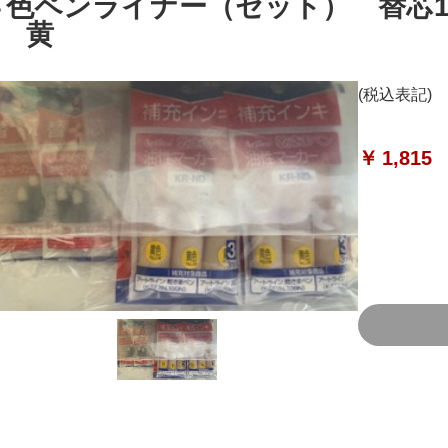
４色ペンライナー（セット） 替芯18
D 黄
(税込表記)
￥
1,815