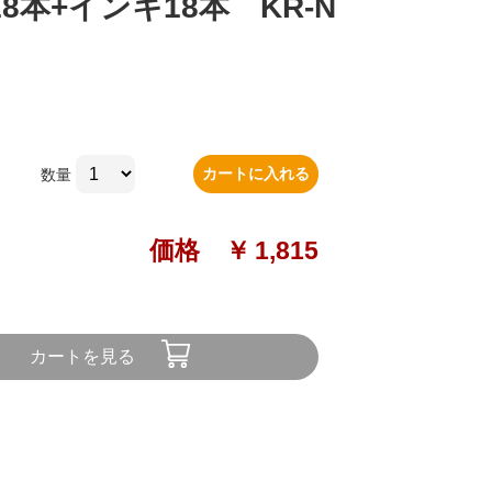
本+インキ18本 KR-N
カートに入れる
数量
価格 ￥
1,815
カートを見る