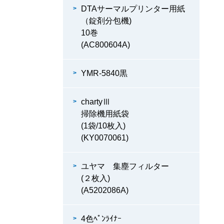
DTAサーマルプリンター用紙
（錠剤分包機)
10巻
(AC800604A)
YMR-5840黒
chartyⅢ
掃除機用紙袋
(1袋/10枚入)
(KY0070061)
ユヤマ 集塵フィルター
(２枚入)
(A5202086A)
4色ﾍﾟﾝﾗｲﾅｰ