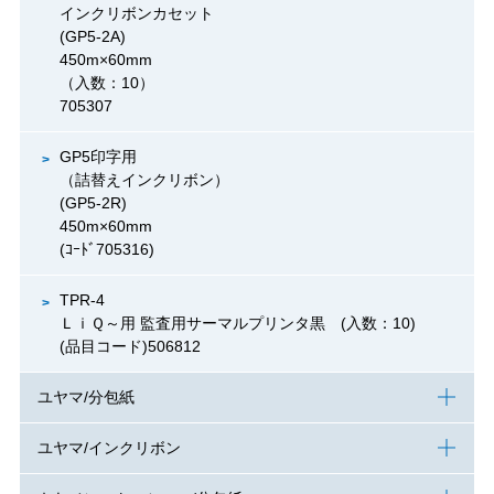
インクリボンカセット
(GP5-2A)
450m×60mm
（入数：10）
705307
GP5印字用
（詰替えインクリボン）
(GP5-2R)
450m×60mm
(ｺｰﾄﾞ705316)
TPR-4
ＬｉＱ～用 監査用サーマルプリンタ黒 (入数：10)
(品目コード)506812
ユヤマ/分包紙
ユヤマ/インクリボン