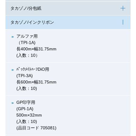
タカゾノ/分包紙
タカゾノ/インクリボン
アルファ用
（TPI-1A)
長400m×幅31.75mm
(入数：10）
ﾊﾟｯｸﾒｲﾄﾊｰﾌDiO用
(TPI-3A)
長600m×幅31.75mm
(入数：10)
GP印字用
(GPI-1A)
500m×32mm
(入数：10)
(品目コード 705081)