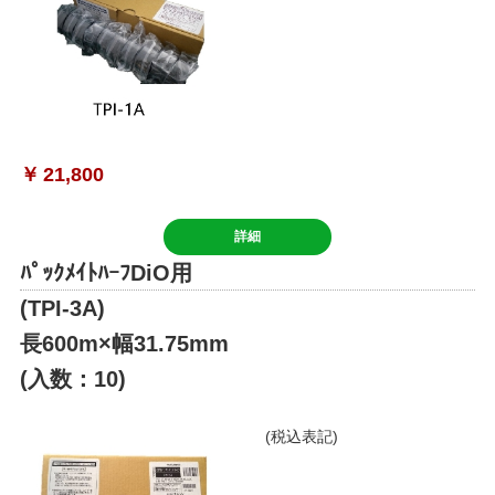
￥
21,800
詳細
ﾊﾟｯｸﾒｲﾄﾊｰﾌDiO用
(TPI-3A)
長600m×幅31.75mm
(入数：10)
(税込表記)