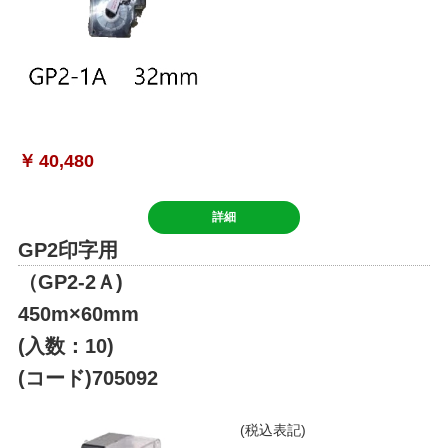
￥
40,480
詳細
GP2印字用
（GP2-2Ａ)
450m×60mm
(入数：10)
(コード)705092
(税込表記)