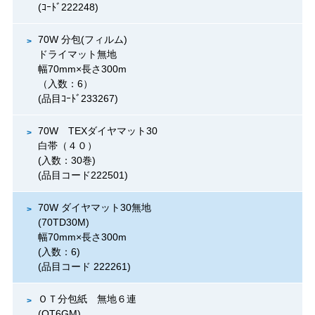
(ｺｰﾄﾞ222248)
70W 分包(フィルム)
ドライマット無地
幅70mm×長さ300m
（入数：6）
(品目ｺｰﾄﾞ233267)
70W TEXダイヤマット30
白帯（４０）
(入数：30巻)
(品目コード222501)
70W ダイヤマット30無地
(70TD30M)
幅70mm×長さ300m
(入数：6)
(品目コード 222261)
ＯＴ分包紙 無地６連
(OT6GM)