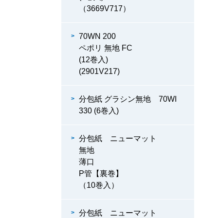
（3669V717）
70WN 200
ペポリ 無地 FC
(12巻入)
(2901V217)
分包紙 グラシン無地 70WI
330 (6巻入)
分包紙 ニューマット
無地
薄口
P管【裏巻】
（10巻入）
分包紙 ニューマット