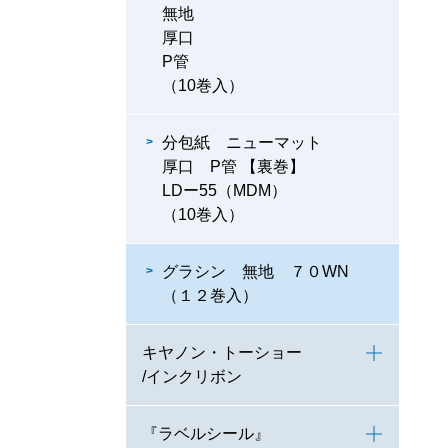
無地
厚口
P管
（10巻入）
分包紙 ニューマット
厚口 P管 【裏巻】
LDー55（MDM）
（10巻入）
グラシン 無地 ７０WN
（１２巻入）
キヤノン・トーショー
/インクリボン
『ラベルシール』