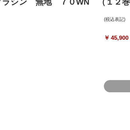
グラシン 無地 ７０WN （１２
(税込表記)
￥
45,900