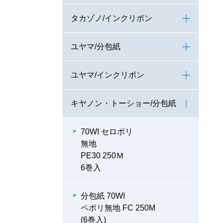
タカゾノ/インクリボン
ユヤマ/分包紙
ユヤマ/インクリボン
キヤノン・トーショー/分包紙
70WI セロポリ
無地
PE30 250Ｍ
6巻入
分包紙 70WI
ペポリ無地 FC 250M
(6巻入)