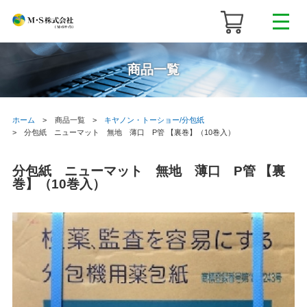
商品一覧
ホーム
商品一覧
キヤノン・トーショー/分包紙
分包紙 ニューマット 無地 薄口 P管 【裏巻】（10巻入）
分包紙 ニューマット 無地 薄口 P管 【裏
巻】（10巻入）