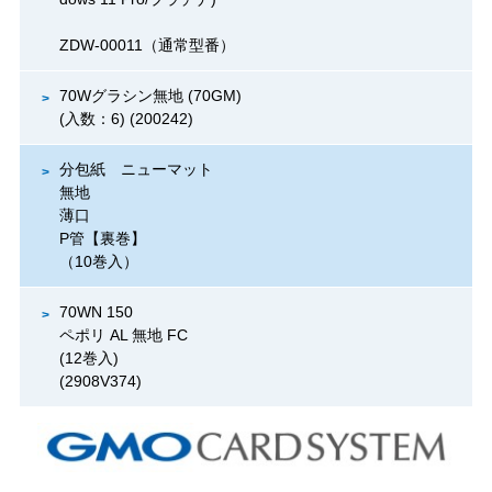
ZDW-00011（通常型番）
70Wグラシン無地 (70GM)
(入数：6) (200242)
分包紙 ニューマット
無地
薄口
P管【裏巻】
（10巻入）
70WN 150
ペポリ AL 無地 FC
(12巻入)
(2908V374)