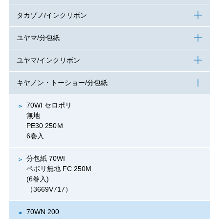
タカゾノ/インクリボン
ユヤマ/分包紙
ユヤマ/インクリボン
キヤノン・トーショー/分包紙
70WI セロポリ
無地
PE30 250Ｍ
6巻入
分包紙 70WI
ペポリ無地 FC 250M
(6巻入)
（3669V717）
70WN 200