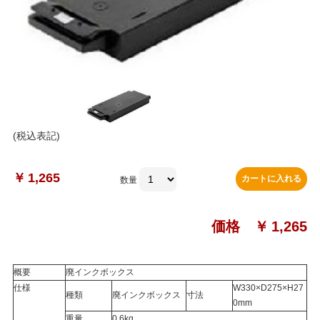
(税込表記)
￥
1,265
カートに入れる
数量
価格 ￥
1,265
概要
廃インクボックス
仕様
W330×D275×H27
種類
廃インクボックス
寸法
0mm
重量
0.6kg