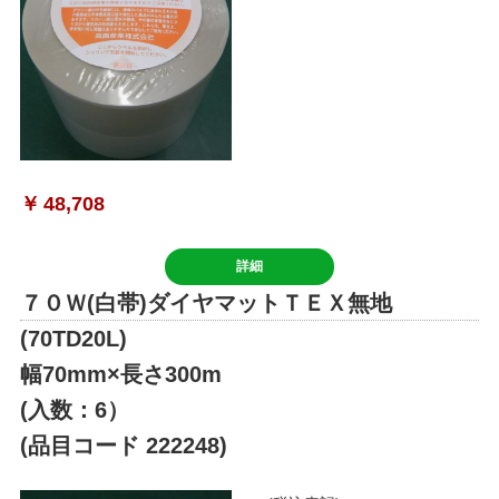
￥
48,708
詳細
７０Ｗ(白帯)ダイヤマットＴＥＸ無地
(70TD20L)
幅70mm×長さ300m
(入数：6）
(品目コード 222248)