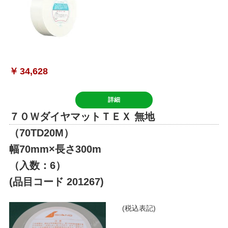
￥
34,628
詳細
７０ＷダイヤマットＴＥＸ 無地
（70TD20M）
幅70mm×長さ300m
（入数：6）
(品目コード 201267)
(税込表記)