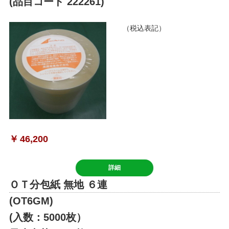
(品目コード 222261)
（税込表記）
￥
46,200
詳細
ＯＴ分包紙 無地 ６連
(OT6GM)
(入数：5000枚）