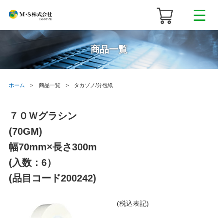
商品一覧
ホーム
商品一覧
タカゾノ/分包紙
７０Ｗグラシン
(70GM)
幅70mm×長さ300m
(入数：6）
(品目コード200242)
(税込表記)