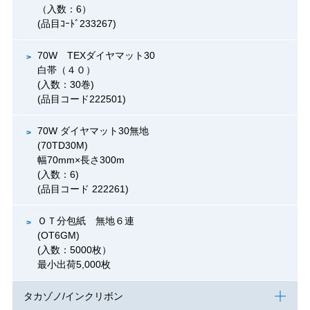
（入数：6）
(品目ｺｰﾄﾞ233267)
70W TEXダイヤマット30
白帯（４０）
(入数：30巻)
(品目コード222501)
70W ダイヤマット30無地
(70TD30M)
幅70mm×長さ300m
(入数：6)
(品目コード 222261)
ＯＴ分包紙 無地６連
(OT6GM)
(入数：5000枚）
最小出荷5,000枚
タカゾノ/インクリボン